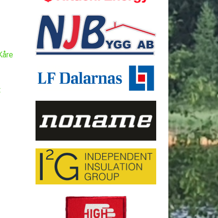
Kåre
t