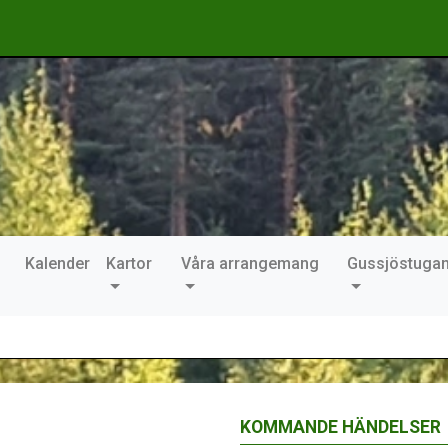
Kalender
Kartor
Våra arrangemang
Gussjöstuga
KOMMANDE HÄNDELSER