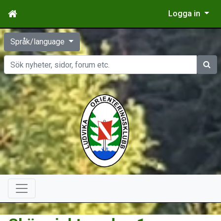
Logga in
Språk/language
Sök