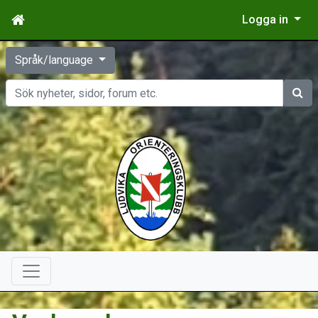
Logga in
Språk/language
Sök