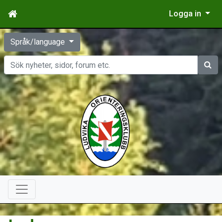
Logga in
Språk/language
Sök