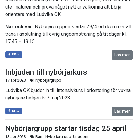
ute i naturen och prova något nytt är välkomna att börja
orientera med Ludvika OK.
När och var:
Nybörjargruppen startar 29/4 och kommer att
träna i anslutning till övrig ungdomsträning på tisdagar kl.
17.45 – 19.15.
Läs mer
DELA
Inbjudan till nybörjarkurs
17 apr 2023
Nybörjargrupp
Ludvika OK bjuder in till intensivkurs i orientering för vuxna
nybörjare helgen 5-7 maj 2023.
Läs mer
DELA
Nybörjargrupp startar tisdag 25 april
13 apr 2023
Barn, Nybörjargrupp, Ungdom