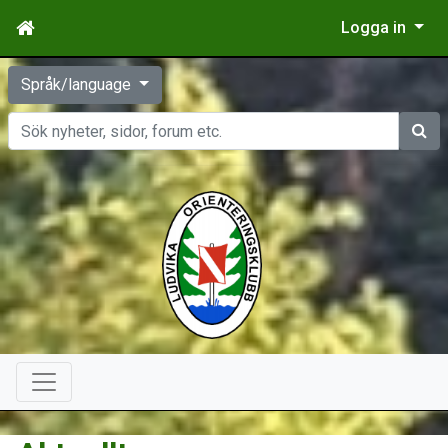
Logga in
Språk/language
Sök