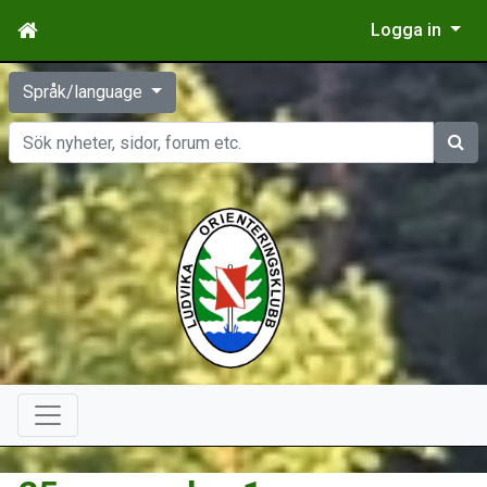
Logga in
Språk/language
Sök