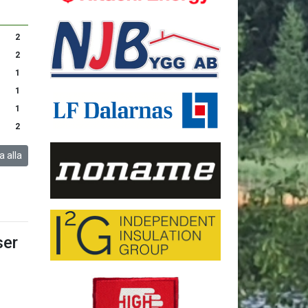
2
2
1
1
1
2
a alla
er