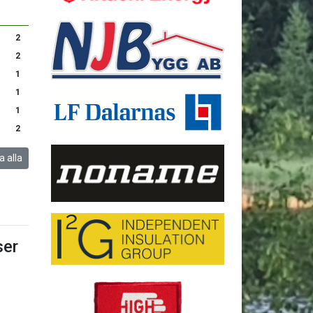
2
2
1
1
1
2
a alla
er