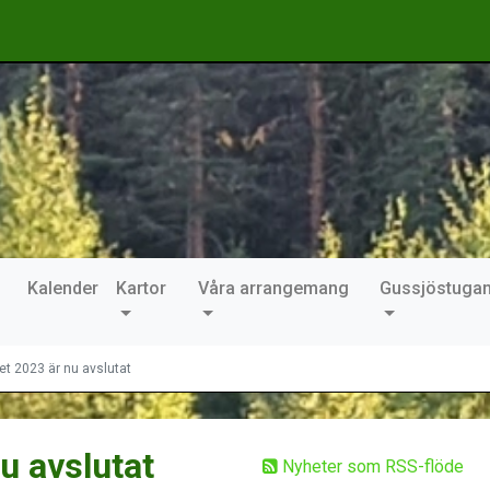
Kalender
Kartor
Våra arrangemang
Gussjöstuga
t 2023 är nu avslutat
u avslutat
Nyheter som RSS-flöde