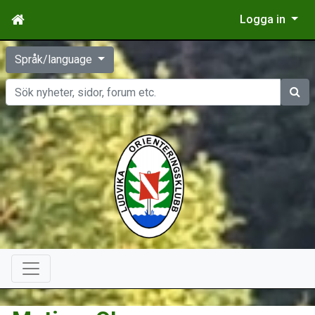
Logga in
Språk/language
Sök