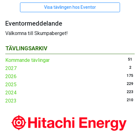
Visa tävlingen hos Eventor
Eventormeddelande
Välkomna till Skumpaberget!
TÄVLINGSARKIV
Kommande tävlingar
51
2027
2
2026
175
2025
229
2024
223
2023
210