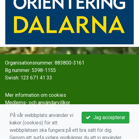
Organisationsnummer: 883800-3161
Bg nummer: 5398-1155
Swish: 123 671 41 33
Mer information om cookies
Medlems- och användarvillkor
Spara och behandla personuppgifter
På vår webbplats använder vi
Jag accepterar
kakor (cookies) för att
webbplatsen ska fungera på ett bra sätt för dig.
Genom att surfa vidare godkänner du att vi använder