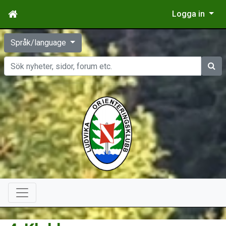
Logga in
Språk/language
Sök