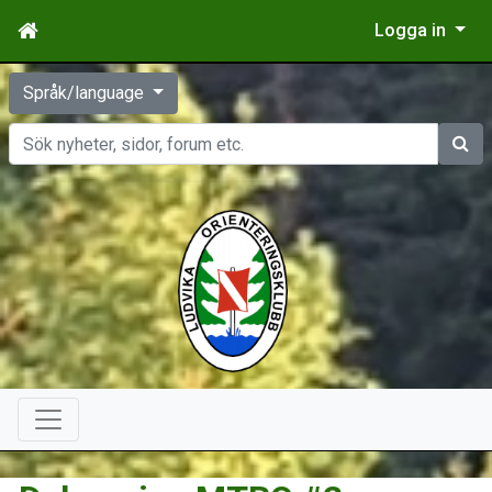
Logga in
Språk/language
Sök