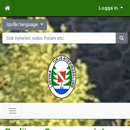
Logga in
Språk/language
Sök