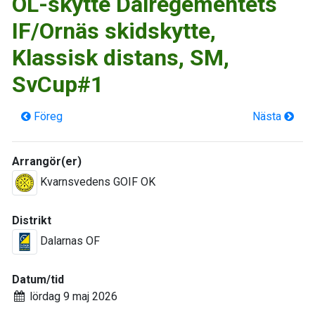
OL-skytte Dalregementets
IF/Ornäs skidskytte,
Klassisk distans, SM,
SvCup#1
Föreg
Nästa
Arrangör(er)
Kvarnsvedens GOIF OK
Distrikt
Dalarnas OF
Datum/tid
lördag 9 maj 2026