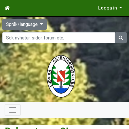
Logga in
Språk/language
Sök