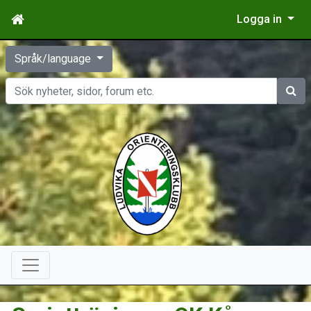
Logga in
Språk/language
Sök