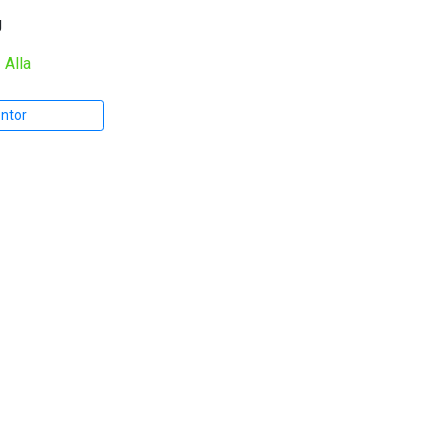
g
|
Alla
entor