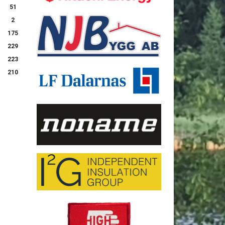
51
2
175
229
223
210