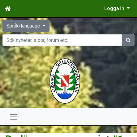
Logga in
Språk/language
Sök