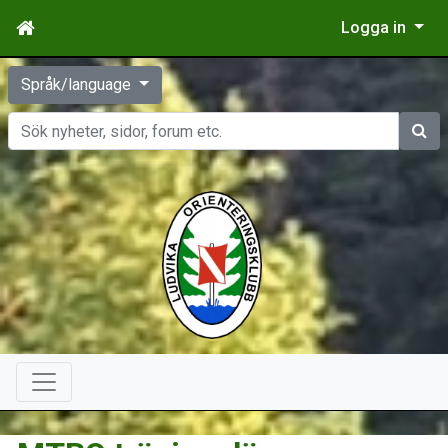
Logga in
Språk/language
Sök