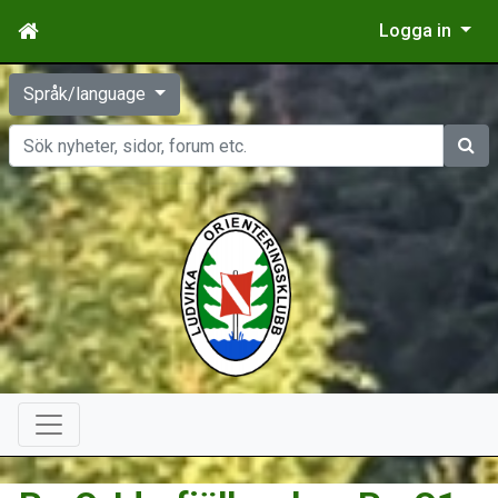
Logga in
Språk/language
Sök