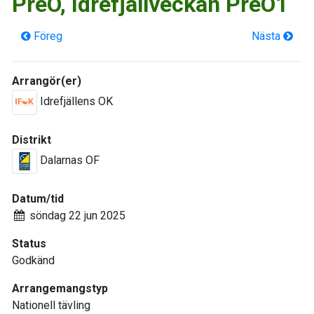
PreO, Idrefjällveckan PreO1
Föreg
Nästa
Arrangör(er)
Idrefjällens OK
Distrikt
Dalarnas OF
Datum/tid
söndag 22 jun 2025
Status
Godkänd
Arrangemangstyp
Nationell tävling