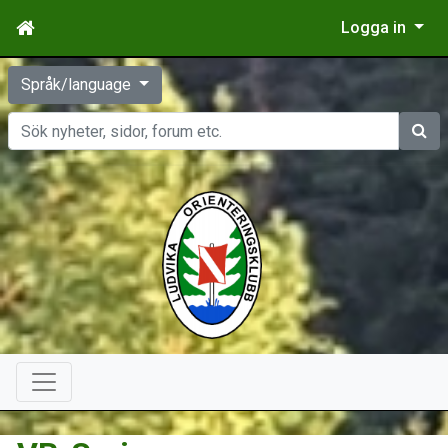
Logga in
Språk/language
Sök