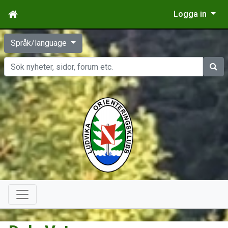
Logga in
Språk/language
Sök