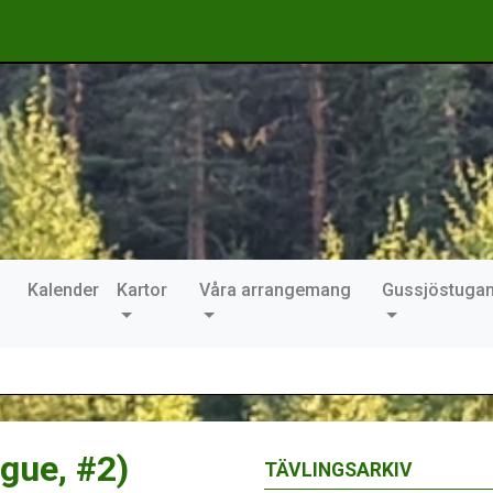
Kalender
Kartor
Våra arrangemang
Gussjöstuga
gue, #2)
TÄVLINGSARKIV