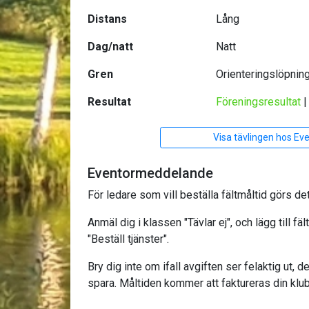
Distans
Lång
Dag/natt
Natt
Gren
Orienteringslöpnin
Resultat
Föreningsresultat
Visa tävlingen hos Ev
Eventormeddelande
För ledare som vill beställa fältmåltid görs de
Anmäl dig i klassen "Tävlar ej", och lägg till fä
"Beställ tjänster".
Bry dig inte om ifall avgiften ser felaktig ut, d
spara. Måltiden kommer att faktureras din klu