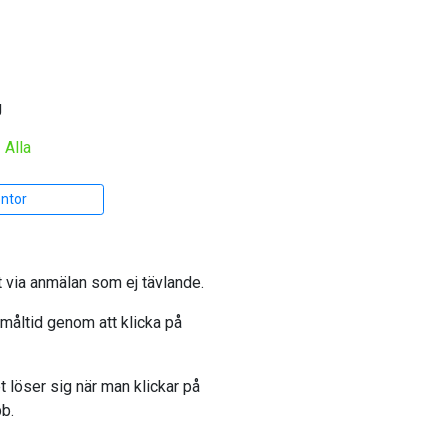
g
|
Alla
entor
t via anmälan som ej tävlande.
ltmåltid genom att klicka på
et löser sig när man klickar på
bb.