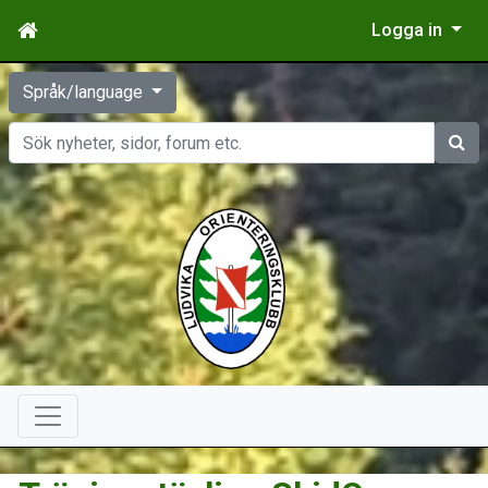
Logga in
Språk/language
Sök