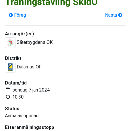
Träningstävling SkidO
Föreg
Nästa
Arrangör(er)
Säterbygdens OK
Distrikt
Dalarnas OF
Datum/tid
söndag 7 jan 2024
10:30
Status
Anmälan öppnad
Efteranmälningsstopp