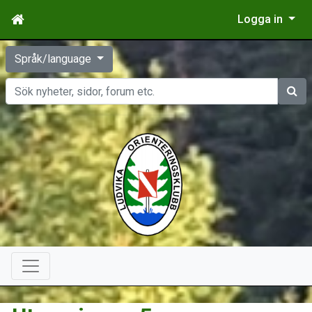
Logga in
Språk/language
Sök