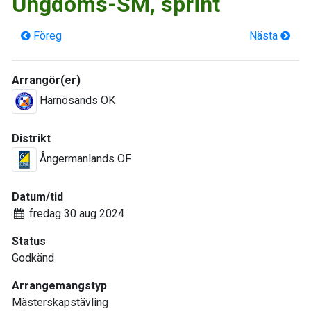
Ungdoms-SM, sprint
Föreg
Nästa
Arrangör(er)
Härnösands OK
Distrikt
Ångermanlands OF
Datum/tid
fredag 30 aug 2024
Status
Godkänd
Arrangemangstyp
Mästerskapstävling