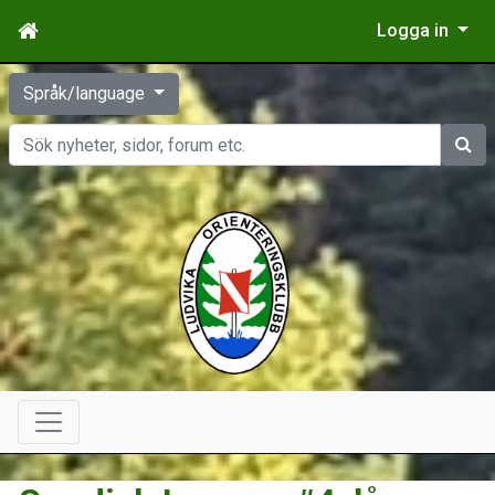
Logga in
Språk/language
Sök