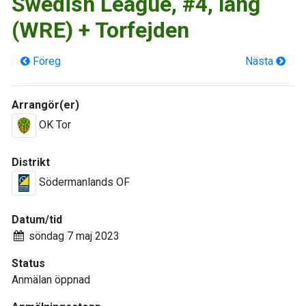
Swedish League, #4, lång
(WRE) + Torfejden
Föreg
Nästa
Arrangör(er)
OK Tor
Distrikt
Södermanlands OF
Datum/tid
söndag 7 maj 2023
Status
Anmälan öppnad