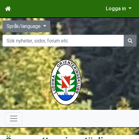
Logga in
Språk/language
Sök